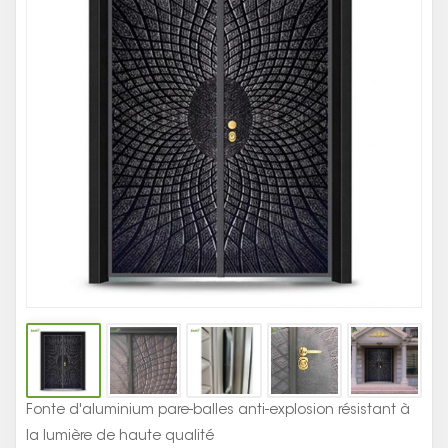
D
Sé
Ro
No
Ré
Fonte d'aluminium pare-balles anti-explosion résistant à
la lumière de haute qualité