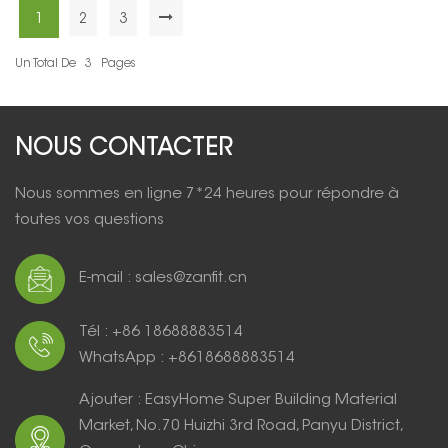
villa.
1
2
3
LIRE LA SUITE
Un Total De
3
Pages
NOUS CONTACTER
Nous sommes en ligne 7*24 heures pour répondre à
toutes vos questions
E-mail : sales@zanfit.cn
Tél : +86 18688883514
WhatsApp : +8618688883514
Ajouter : EasyHome Super Building Material
Market, No.70 Huizhi 3rd Road, Panyu District,