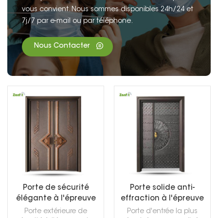
vous convient. Nous sommes disponibles 24h/24 et
7j/7 par e-mail ou par téléphone.
Nous Contacter
Porte de sécurité
Porte solide anti-
élégante à l'épreuve
effraction à l'épreuve
des balles en fonte
des balles d'entrée de
Porte extérieure de
Porte d'entrée la plus