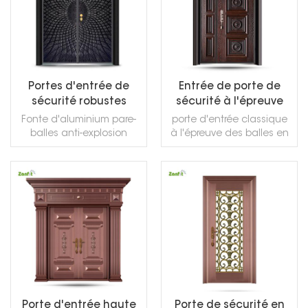
Portes d'entrée de
Entrée de porte de
sécurité robustes
sécurité à l'épreuve
noires résidentielles
des balles en fonte
Fonte d'aluminium pare-
porte d'entrée classique
d'aluminium classique
balles anti-explosion
à l'épreuve des balles en
résistant à la lumière de
fonte d'aluminium pour
haute qualité
villa
LIRE LA SUITE
LIRE LA SUITE
Porte d'entrée haute
Porte de sécurité en