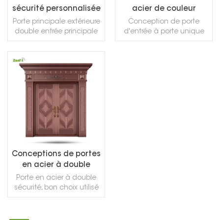
sécurité personnalisée
acier de couleur
en cuivre noble
cuivre galvanisé
Porte principale extérieure
Conception de porte
double entrée principale
d'entrée à porte unique
portes avant conception
en cuivre
porte de sécurité interne
portes en cuivre porte
d'entrée pivotante
LIRE LA SUITE
LIRE LA SUITE
Conceptions de portes
en acier à double
sécurité en cuivre pour
Porte en acier à double
porte d'entrée
sécurité, bon choix utilisé
pour la porte d'entrée de
la maison, la porte
d'entrée principale de la