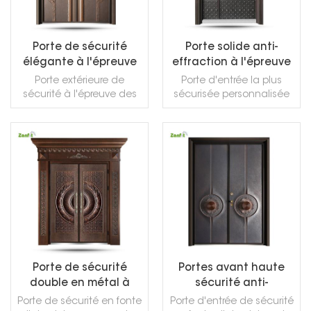
Porte de sécurité
Porte solide anti-
élégante à l'épreuve
effraction à l'épreuve
des balles en fonte
des balles d'entrée de
Porte extérieure de
Porte d'entrée la plus
d'aluminium
sécurité
sécurité à l'épreuve des
sécurisée personnalisée
balles de conception
antivol en fonte
moderne
d'aluminium noire
LIRE LA SUITE
LIRE LA SUITE
Porte de sécurité
Portes avant haute
double en métal à
sécurité anti-
l'avant renforcée
effraction
Porte de sécurité en fonte
Porte d'entrée de sécurité