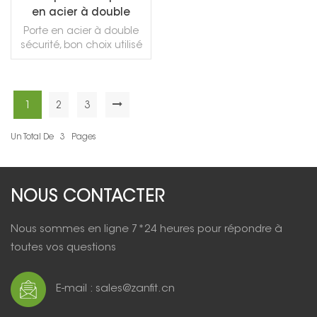
en acier à double
sécurité en cuivre pour
Porte en acier à double
porte d'entrée
sécurité, bon choix utilisé
pour la porte d'entrée de
la maison, la porte
d'entrée principale de la
villa.
1
2
3
LIRE LA SUITE
Un Total De
3
Pages
NOUS CONTACTER
Nous sommes en ligne 7*24 heures pour répondre à
toutes vos questions
E-mail : sales@zanfit.cn