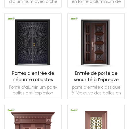
Nigeria
personnalisées
d'aluminium avec arche
en fonte d'aluminium de
et montant de porte pour
conception de luxe
porte principale extérieure
discrète résidentielle
LIRE LA SUITE
LIRE LA SUITE
Portes d'entrée de
Entrée de porte de
sécurité robustes
sécurité à l'épreuve
noires résidentielles
des balles en fonte
Fonte d'aluminium pare-
porte d'entrée classique
d'aluminium classique
balles anti-explosion
à l'épreuve des balles en
résistant à la lumière de
fonte d'aluminium pour
haute qualité
villa
LIRE LA SUITE
LIRE LA SUITE