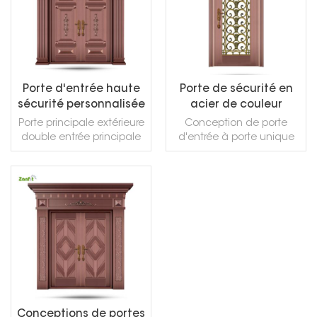
Porte d'entrée haute
Porte de sécurité en
sécurité personnalisée
acier de couleur
en cuivre noble
cuivre galvanisé
Porte principale extérieure
Conception de porte
double entrée principale
d'entrée à porte unique
portes avant conception
en cuivre
porte de sécurité interne
portes en cuivre porte
d'entrée pivotante
LIRE LA SUITE
LIRE LA SUITE
Conceptions de portes