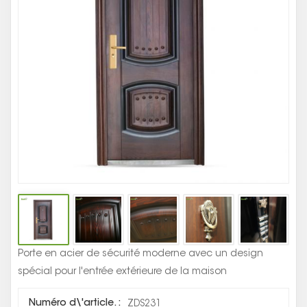
En
Ac
So
D
Co
Fa
Porte en acier de sécurité moderne avec un design
spécial pour l'entrée extérieure de la maison
Numéro d\'article. :
ZDS231